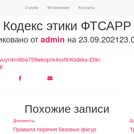
О клубе
Фотогалерея
Контакты
Кодекс этики ФТСАРР
иковано от
на
23.09.2021
23.
admin
v8avuyn4ml6bs759wkopnk4ovf9/Kodeks-Etiki-
df
Похожие записи
Документы
Д
Правила перечня базовых фигур
Т