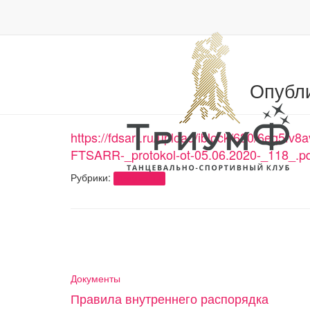
Опубл
https://fdsarr.ru/upload/iblock/630/6eq5f
FTSARR-_protokol-ot-05.06.2020-_118_.p
Рубрики:
Документы
Документы
Правила внутреннего распорядка