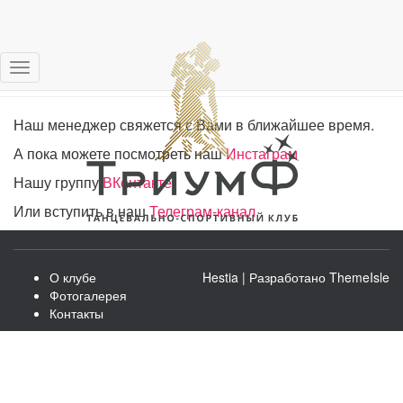
Спасибо за заявку!
Переключить
навигацию
Наш менеджер свяжется с Вами в ближайшее время.
А пока можете посмотреть наш
Инстаграм
Нашу группу
ВКонтакте
Или вступить в наш
Телеграм-канал
О клубе
Hestia | Разработано
ThemeIsle
Фотогалерея
Контакты